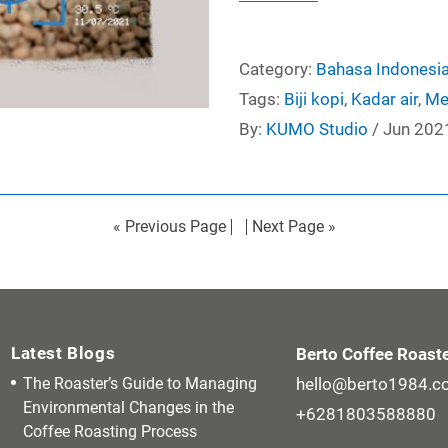
Category:
Bahasa Indonesi
Tags:
Biji kopi
,
Kadar air
,
Me
By:
KUMO Studio
/ Jun 202
« Previous Page
Next Page »
Latest Blogs
Berto Coffee Roast
The Roaster’s Guide to Managing
hello@berto1984.
Environmental Changes in the
+6281803588880
Coffee Roasting Process