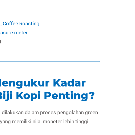
a
,
Coffee Roasting
asure meter
1
engukur Kadar
iji Kopi Penting?
uk dilakukan dalam proses pengolahan green
ang memiliki nilai moneter lebih tinggi…