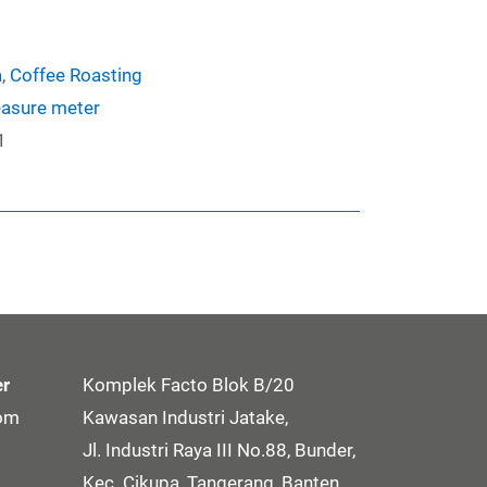
a
,
Coffee Roasting
asure meter
1
er
Komplek Facto Blok B/20
com
Kawasan Industri Jatake,
Jl. Industri Raya III No.88, Bunder,
Kec. Cikupa, Tangerang, Banten