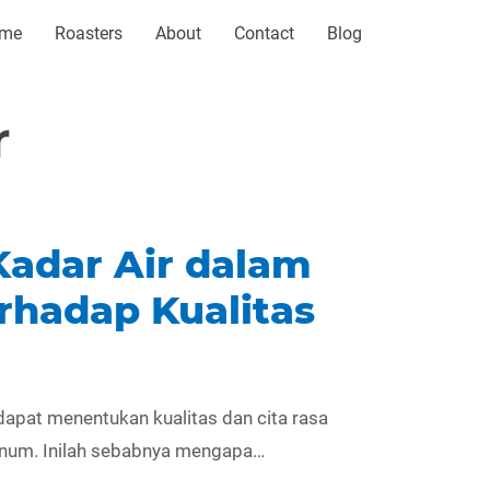
me
Roasters
About
Contact
Blog
r
adar Air dalam
erhadap Kualitas
i dapat menentukan kualitas dan cita rasa
num. Inilah sebabnya mengapa…